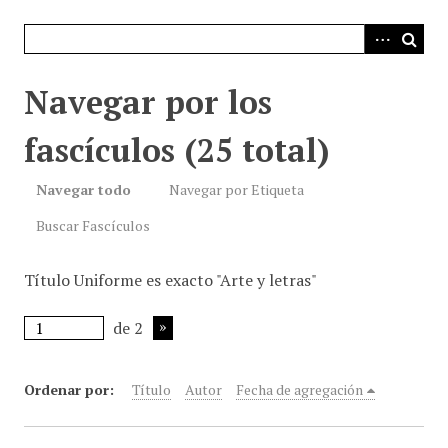
i
n
c
i
Navegar por los
p
a
fascículos (25 total)
l
Navegar todo
Navegar por Etiqueta
Buscar Fascículos
Título Uniforme es exacto "Arte y letras"
de 2
Ordenar por:
Título
Autor
Fecha de agregación