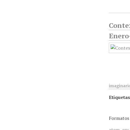
Contex
Enero
imaginario
Etiquetas
Formatos 
atom
,
csv