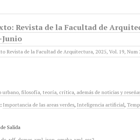
to: Revista de la Facultad de Arquitec
-Junio
 urbano, filosofía, teoría, crítica, además de noticias y rese
:
Importancia de las areas verdes
,
Inteligencia artificial
,
Tempo
de Salida
,
dc-rdf
,
dcmes-xml
,
json
,
omeka-xml
,
rss2