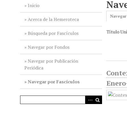
Nave
i
Inicio
n
Navegar
c
Acerca de la Hemeroteca
i
Título Uni
p
Búsqueda por Fascículos
a
l
Navegar por Fondos
Navegar por Publicación
Periódica
Contex
Navegar por Fascículos
Enero