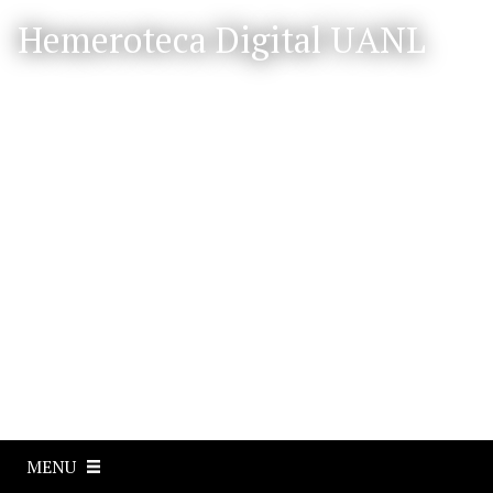
S
Hemeroteca Digital UANL
a
l
t
a
r
a
l
c
o
n
t
e
n
i
d
o
p
MENU
r