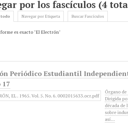
gar por los fascículos (4 tota
 todo
Navegar por Etiqueta
Buscar Fascículos
iforme es exacto "El Electrón"
ón Periódico Estudiantil Independiente
 17
Órgano de l
Dirigida p
década de l
sobre indus
así…