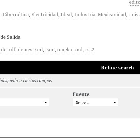
edito
:
Cibernética
,
Electricidad
,
Ideal
,
Industria
,
Mexicanidad
,
Unive
de Salida
,
dc-rdf
,
dcmes-xml
,
json
,
omeka-xml
,
rss2
Refine search
 búsqueda a ciertos campos
Fuente