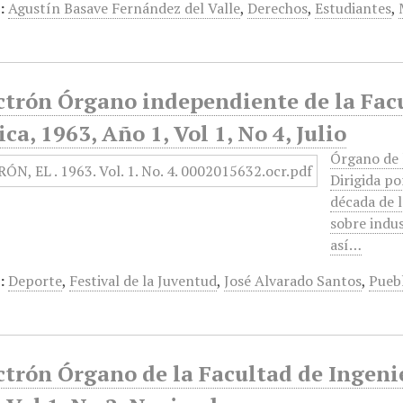
:
Agustín Basave Fernández del Valle
,
Derechos
,
Estudiantes
,
ectrón Órgano independiente de la Fac
ica, 1963, Año 1, Vol 1, No 4, Julio
Órgano de l
Dirigida p
década de l
sobre indus
así…
:
Deporte
,
Festival de la Juventud
,
José Alvarado Santos
,
Pueb
ctrón Órgano de la Facultad de Ingeni