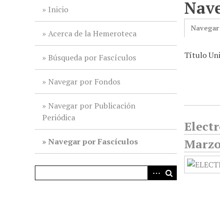
Nave
i
Inicio
n
Navegar
c
Acerca de la Hemeroteca
i
Título Un
p
Búsqueda por Fascículos
a
l
Navegar por Fondos
Navegar por Publicación
Periódica
Electr
Navegar por Fascículos
Marzo