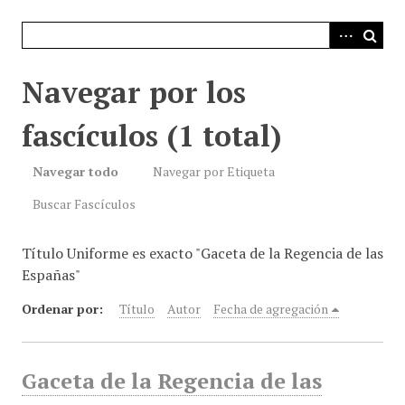
i
n
c
i
Navegar por los
p
a
fascículos (1 total)
l
Navegar todo
Navegar por Etiqueta
Buscar Fascículos
Título Uniforme es exacto "Gaceta de la Regencia de las
Españas"
Ordenar por:
Título
Autor
Fecha de agregación
Gaceta de la Regencia de las