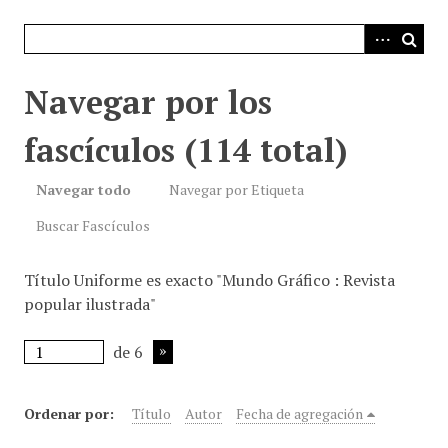
i
n
c
i
Navegar por los
p
a
fascículos (114 total)
l
Navegar todo
Navegar por Etiqueta
Buscar Fascículos
Título Uniforme es exacto "Mundo Gráfico : Revista
popular ilustrada"
de 6
Ordenar por:
Título
Autor
Fecha de agregación