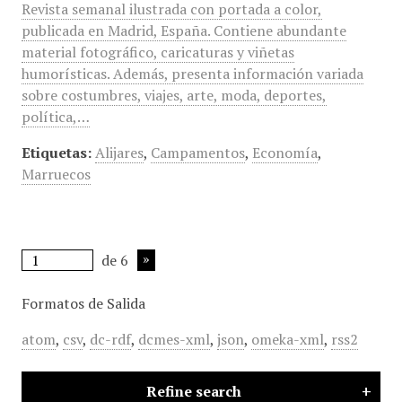
Revista semanal ilustrada con portada a color,
publicada en Madrid, España. Contiene abundante
material fotográfico, caricaturas y viñetas
humorísticas. Además, presenta información variada
sobre costumbres, viajes, arte, moda, deportes,
política,…
Etiquetas:
Alijares
,
Campamentos
,
Economía
,
Marruecos
de 6
Formatos de Salida
atom
,
csv
,
dc-rdf
,
dcmes-xml
,
json
,
omeka-xml
,
rss2
Refine search