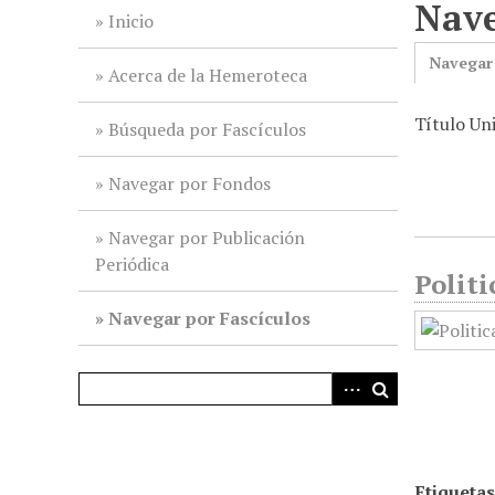
Nave
i
Inicio
n
Navegar
c
Acerca de la Hemeroteca
i
Título Uni
p
Búsqueda por Fascículos
a
l
Navegar por Fondos
Navegar por Publicación
Periódica
Politi
Navegar por Fascículos
Etiquetas