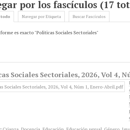
gar por los fascículos (17 tot
 todo
Navegar por Etiqueta
Buscar Fascículos
forme es exacto "Politicas Sociales Sectoriales"
cas Sociales Sectoriales, 2026, Vol 4, 
:
Crianza
,
Docencia
,
Educación
,
Educación sexual
,
Género
,
Igu