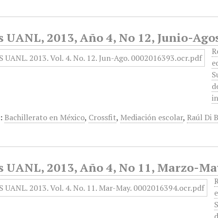
s UANL, 2013, Año 4, No 12, Junio-Ago
R
e
S
d
i
:
Bachillerato en México
,
Crossfit
,
Mediación escolar
,
Raúl Di B
s UANL, 2013, Año 4, No 11, Marzo-M
R
e
S
d