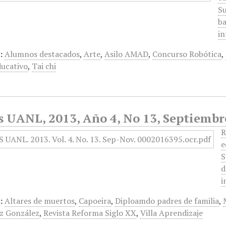
Su
ba
in
:
Alumnos destacados
,
Arte
,
Asilo AMAD
,
Concurso Robótica
,
ucativo
,
Tai chi
s UANL, 2013, Año 4, No 13, Septiemb
R
e
S
d
i
:
Altares de muertos
,
Capoeira
,
Diploamdo padres de familia
,
z González
,
Revista Reforma Siglo XX
,
Villa Aprendizaje