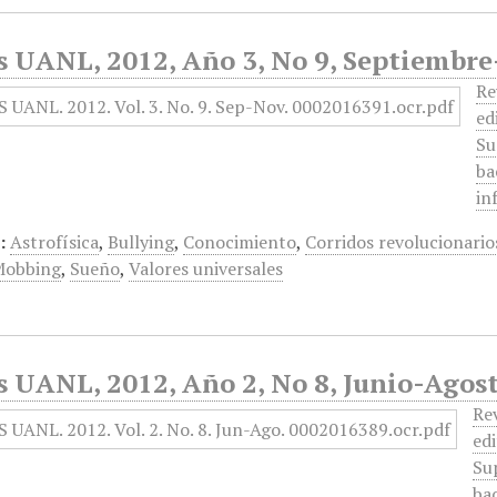
s UANL, 2012, Año 3, No 9, Septiembr
Re
ed
Su
ba
in
:
Astrofísica
,
Bullying
,
Conocimiento
,
Corridos revolucionario
Mobbing
,
Sueño
,
Valores universales
s UANL, 2012, Año 2, No 8, Junio-Agos
Rev
edi
Su
ba