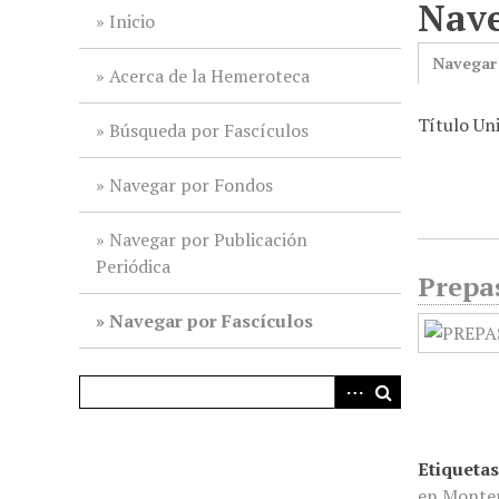
Nave
i
Inicio
n
Navegar
c
Acerca de la Hemeroteca
i
Título Un
p
Búsqueda por Fascículos
a
l
Navegar por Fondos
Navegar por Publicación
Periódica
Prepa
Navegar por Fascículos
Etiquetas
en Monte