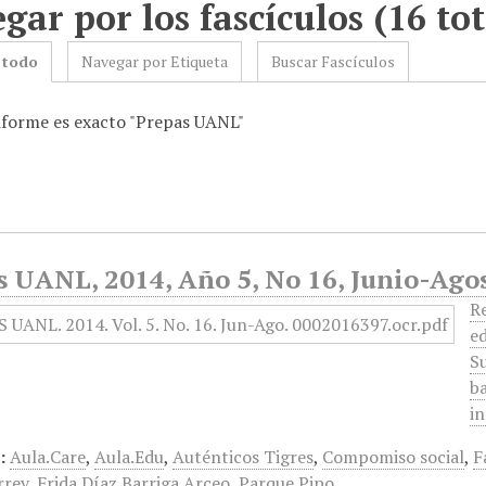
gar por los fascículos (16 tot
 todo
Navegar por Etiqueta
Buscar Fascículos
iforme es exacto "Prepas UANL"
s UANL, 2014, Año 5, No 16, Junio-Ago
Re
ed
Su
ba
i
:
Aula.Care
,
Aula.Edu
,
Auténticos Tigres
,
Compomiso social
,
F
rrey
,
Frida Díaz Barriga Arceo
,
Parque Pipo