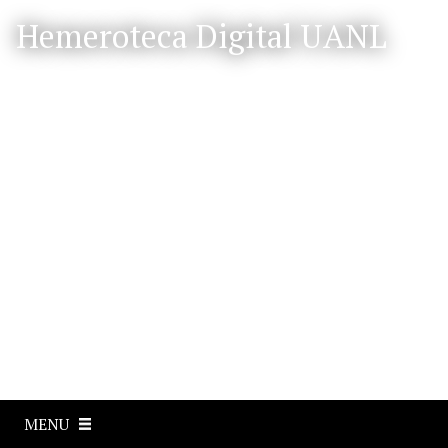
S
Hemeroteca Digital UANL
a
l
t
a
r
a
l
c
o
n
t
e
n
i
d
o
p
MENU
r