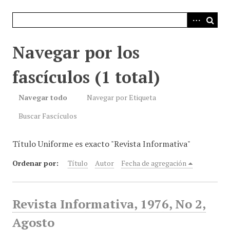
i
n
c
i
Navegar por los
p
a
fascículos (1 total)
l
Navegar todo
Navegar por Etiqueta
Buscar Fascículos
Título Uniforme es exacto "Revista Informativa"
Ordenar por:
Título
Autor
Fecha de agregación
Revista Informativa, 1976, No 2,
Agosto