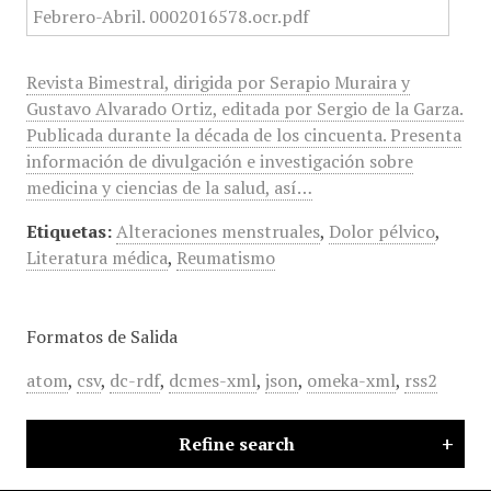
Revista Bimestral, dirigida por Serapio Muraira y
Gustavo Alvarado Ortiz, editada por Sergio de la Garza.
Publicada durante la década de los cincuenta. Presenta
información de divulgación e investigación sobre
medicina y ciencias de la salud, así…
Etiquetas:
Alteraciones menstruales
,
Dolor pélvico
,
Literatura médica
,
Reumatismo
Formatos de Salida
atom
,
csv
,
dc-rdf
,
dcmes-xml
,
json
,
omeka-xml
,
rss2
Refine search