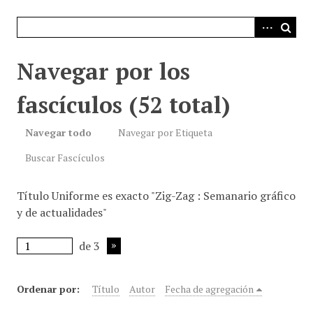
i
n
c
i
Navegar por los
p
a
fascículos (52 total)
l
Navegar todo
Navegar por Etiqueta
Buscar Fascículos
Título Uniforme es exacto "Zig-Zag : Semanario gráfico
y de actualidades"
de 3
Ordenar por:
Título
Autor
Fecha de agregación