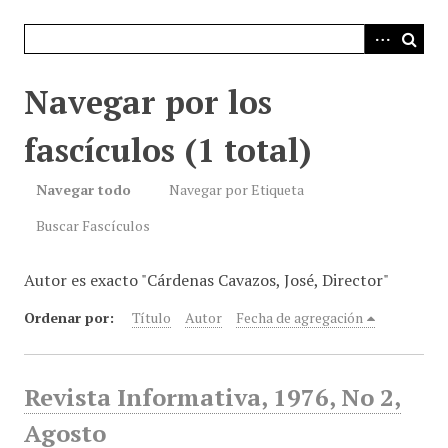
i
n
c
i
Navegar por los
p
a
fascículos (1 total)
l
Navegar todo
Navegar por Etiqueta
Buscar Fascículos
Autor es exacto "Cárdenas Cavazos, José, Director"
Ordenar por:
Título
Autor
Fecha de agregación
Revista Informativa, 1976, No 2,
Agosto