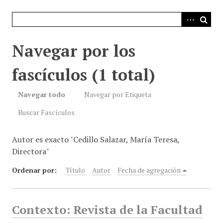
i
n
c
i
Navegar por los
p
a
fascículos (1 total)
l
Navegar todo
Navegar por Etiqueta
Buscar Fascículos
Autor es exacto "Cedillo Salazar, María Teresa,
Directora"
Ordenar por:
Título
Autor
Fecha de agregación
Contexto: Revista de la Facultad