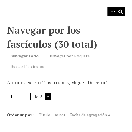
i
n
c
i
Navegar por los
p
a
fascículos (30 total)
l
Navegar todo
Navegar por Etiqueta
Buscar Fascículos
Autor es exacto "Covarrubias, Miguel, Director"
de 2
Ordenar por:
Título
Autor
Fecha de agregación