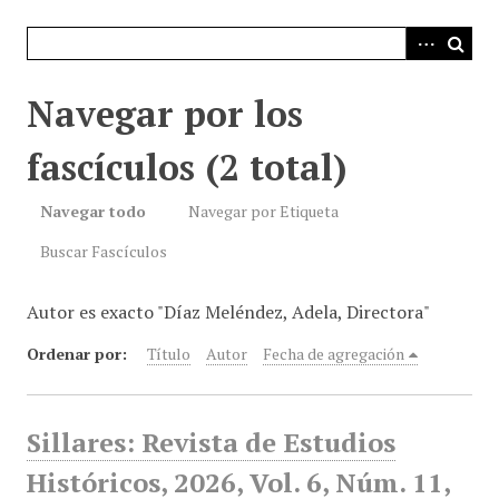
i
n
c
i
Navegar por los
p
a
fascículos (2 total)
l
Navegar todo
Navegar por Etiqueta
Buscar Fascículos
Autor es exacto "Díaz Meléndez, Adela, Directora"
Ordenar por:
Título
Autor
Fecha de agregación
Sillares: Revista de Estudios
Históricos, 2026, Vol. 6, Núm. 11,