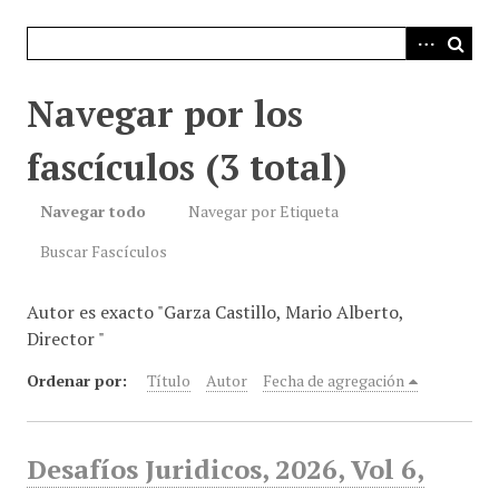
i
n
c
i
Navegar por los
p
a
fascículos (3 total)
l
Navegar todo
Navegar por Etiqueta
Buscar Fascículos
Autor es exacto "Garza Castillo, Mario Alberto,
Director "
Ordenar por:
Título
Autor
Fecha de agregación
Desafíos Juridicos, 2026, Vol 6,