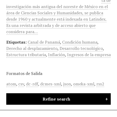
ta de
investigación más antigua del noreste de México en el
área de Ciencias Sociales y Humanidades, se publica
desde 1960 y actualmente está indexada en Latindex.
Es una revista arbitrada y de acceso abierto que
considera para…
Etiquetas:
Canal de Panamá
,
Condición humana
,
Derecho al desplazamiento
,
Desarrollo tecnológico
,
Estructura tributaria
,
Inflación
,
Ingresos de la empresa
Formatos de Salida
atom
,
csv
,
dc-rdf
,
dcmes-xml
,
json
,
omeka-xml
,
rss2
Refine search