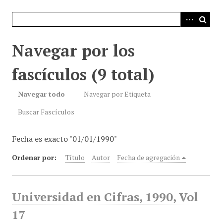
i
n
c
i
Navegar por los
p
a
fascículos (9 total)
l
Navegar todo
Navegar por Etiqueta
Buscar Fascículos
Fecha es exacto "01/01/1990"
Ordenar por:
Título
Autor
Fecha de agregación
Universidad en Cifras, 1990, Vol
17