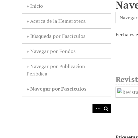
Nave
i
Inicio
n
Navegar
c
Acerca de la Hemeroteca
i
Fecha es 
p
Búsqueda por Fascículos
a
l
Navegar por Fondos
Navegar por Publicación
Periódica
Revist
Navegar por Fascículos
Etiquetas