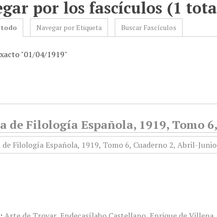
gar por los fascículos (1 tota
 todo
Navegar por Etiqueta
Buscar Fascículos
exacto "01/04/1919"
a de Filología Española, 1919, Tomo 6
:
Arte de Trovar
,
Endecasílabo Castellano
,
Enrique de Villena