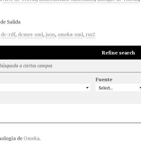
de Salida
,
dc-rdf
,
dcmes-xml
,
json
,
omeka-xml
,
rss2
Refine search
 búsqueda a ciertos campos
Fuente
nología de
Omeka
.