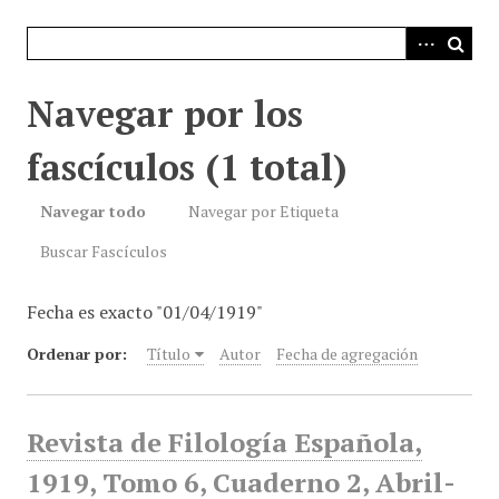
i
n
c
i
Navegar por los
p
a
fascículos (1 total)
l
Navegar todo
Navegar por Etiqueta
Buscar Fascículos
Fecha es exacto "01/04/1919"
Ordenar por:
Título
Autor
Fecha de agregación
Revista de Filología Española,
1919, Tomo 6, Cuaderno 2, Abril-