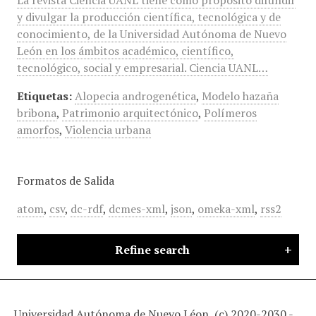
La revista Ciencia UANL tiene como propósito difundir
y divulgar la producción científica, tecnológica y de
conocimiento, de la Universidad Autónoma de Nuevo
León en los ámbitos académico, científico,
tecnológico, social y empresarial. Ciencia UANL…
Etiquetas:
Alopecia androgenética
,
Modelo hazaña
bribona
,
Patrimonio arquitectónico
,
Polímeros
amorfos
,
Violencia urbana
Formatos de Salida
atom
,
csv
,
dc-rdf
,
dcmes-xml
,
json
,
omeka-xml
,
rss2
Refine search
Universidad Autónoma de Nuevo Léon, (c) 2020-2030 -