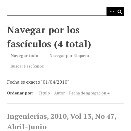
i
n
c
i
Navegar por los
p
a
fascículos (4 total)
l
Navegar todo
Navegar por Etiqueta
Buscar Fascículos
Fecha es exacto "01/04/2010"
Ordenar por:
Título
Autor
Fecha de agregación
Ingenierías, 2010, Vol 13, No 47,
Abril-Junio