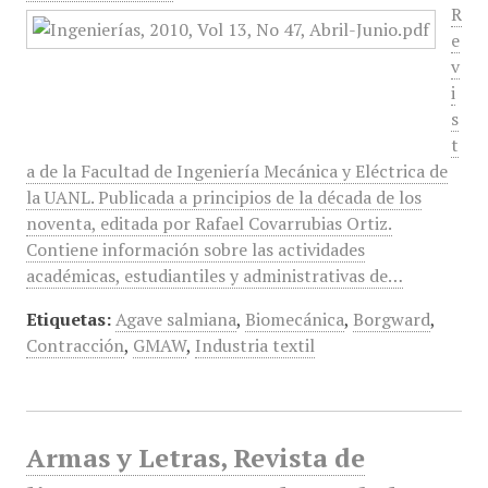
R
e
v
i
s
t
a de la Facultad de Ingeniería Mecánica y Eléctrica de
la UANL. Publicada a principios de la década de los
noventa, editada por Rafael Covarrubias Ortiz.
Contiene información sobre las actividades
académicas, estudiantiles y administrativas de…
Etiquetas:
Agave salmiana
,
Biomecánica
,
Borgward
,
Contracción
,
GMAW
,
Industria textil
Armas y Letras, Revista de