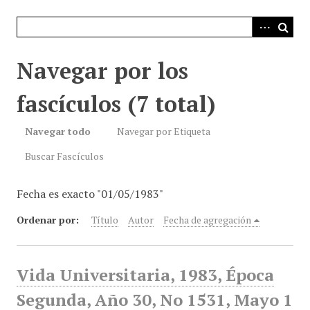
i
n
c
i
Navegar por los
p
a
fascículos (7 total)
l
Navegar todo
Navegar por Etiqueta
Buscar Fascículos
Fecha es exacto "01/05/1983"
Ordenar por:
Título
Autor
Fecha de agregación
Vida Universitaria, 1983, Época
Segunda, Año 30, No 1531, Mayo 1