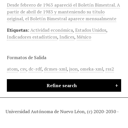
Desde febrero de 1963 apareció el Boletín Bimestral. A
partir de abril de 1983 y manteniendo su título
original, el Boletín Bimestral aparece mensualmente
Etiquetas:
Actividad económica
,
Estados Unidos
,
Indicadores estadísticos
,
Indices
,
México
Formatos de Salida
atom
,
csv
,
dc-rdf
,
dcmes-xml
,
json
,
omeka-xml
,
rss2
Refine search
Universidad Autónoma de Nuevo Léon, (c) 2020-2030 -