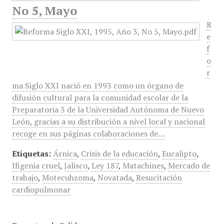
No 5, Mayo
R
e
f
o
r
ma Siglo XXI nació en 1993 como un órgano de
difusión cultural para la comunidad escolar de la
Preparatoria 3 de la Universidad Autónoma de Nuevo
León, gracias a su distribución a nivel local y nacional
recoge en sus páginas colaboraciones de…
Etiquetas:
Árnica
,
Crisis de la educación
,
Eucalipto
,
Ifigenia cruel
,
Jalisco
,
Ley 187
,
Matachines
,
Mercado de
trabajo
,
Motecuhzoma
,
Novatada
,
Resucitación
cardiopulmonar