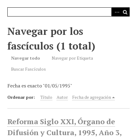
i
n
c
i
Navegar por los
p
a
fascículos (1 total)
l
Navegar todo
Navegar por Etiqueta
Buscar Fascículos
Fecha es exacto "01/05/1995"
Ordenar por:
Título
Autor
Fecha de agregación
Reforma Siglo XXI, Órgano de
Difusión y Cultura, 1995, Año 3,