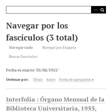
i
n
c
i
Navegar por los
p
a
fascículos (3 total)
l
Navegar todo
Navegar por Etiqueta
Buscar Fascículos
Fecha es exacto "01/06/1955"
Ordenar por:
Título
Autor
Fecha de agregación
Interfolia : Órgano Mensual de la
Biblioteca Universitaria, 1955,