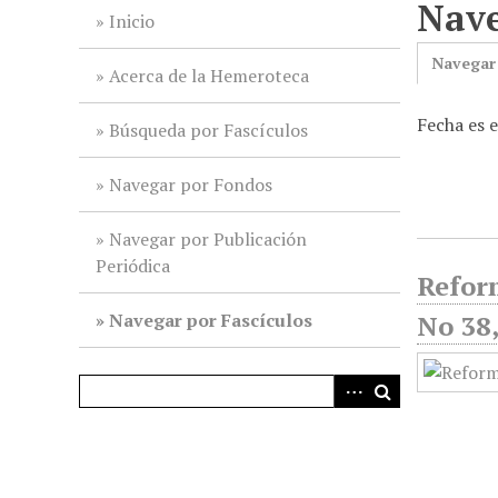
Nave
i
Inicio
n
Navegar
c
Acerca de la Hemeroteca
i
Fecha es 
p
Búsqueda por Fascículos
a
l
Navegar por Fondos
Navegar por Publicación
Periódica
Reform
Navegar por Fascículos
No 38,