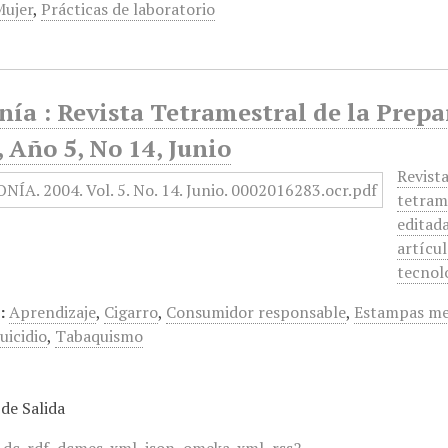
Mujer
,
Prácticas de laboratorio
nía : Revista Tetramestral de la Prep
 Año 5, No 14, Junio
Revista
tetram
editada
artícul
tecnolo
:
Aprendizaje
,
Cigarro
,
Consumidor responsable
,
Estampas me
uicidio
,
Tabaquismo
de Salida