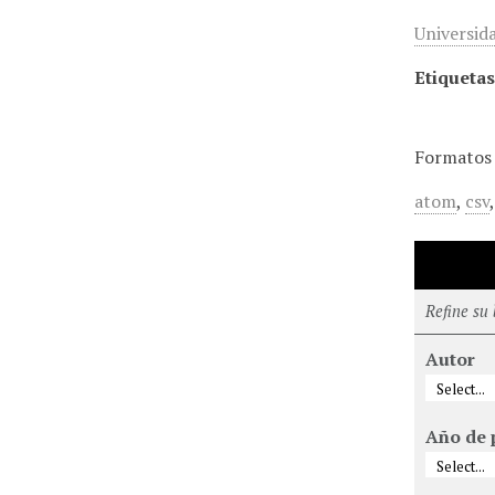
Universida
Etiquetas
Formatos 
atom
,
csv
Refine su
Autor
Año de 