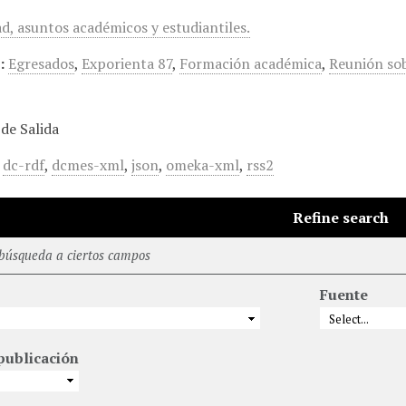
d, asuntos académicos y estudiantiles.
:
Egresados
,
Exporienta 87
,
Formación académica
,
Reunión so
de Salida
,
dc-rdf
,
dcmes-xml
,
json
,
omeka-xml
,
rss2
Refine search
 búsqueda a ciertos campos
Fuente
publicación