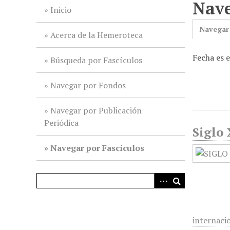
Nave
i
Inicio
n
Navegar
c
Acerca de la Hemeroteca
i
Fecha es 
p
Búsqueda por Fascículos
a
l
Navegar por Fondos
Navegar por Publicación
Periódica
Siglo 
Navegar por Fascículos
internaci