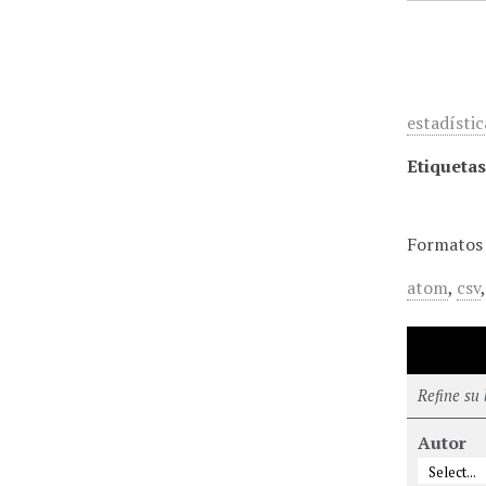
estadístic
Etiquetas
Formatos 
atom
,
csv
Refine su
Autor