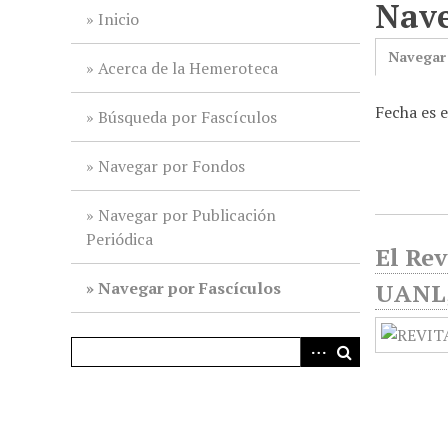
Nave
i
Inicio
n
Navegar
c
Acerca de la Hemeroteca
i
Fecha es 
p
Búsqueda por Fascículos
a
l
Navegar por Fondos
Navegar por Publicación
Periódica
El Rev
Navegar por Fascículos
UANL,