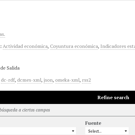
as.
:
Actividad económica
,
Coyuntura económica
,
Indicadores est
de Salida
,
dc-rdf
,
dcmes-xml
,
json
,
omeka-xml
,
rss2
Refine search
 búsqueda a ciertos campos
Fuente