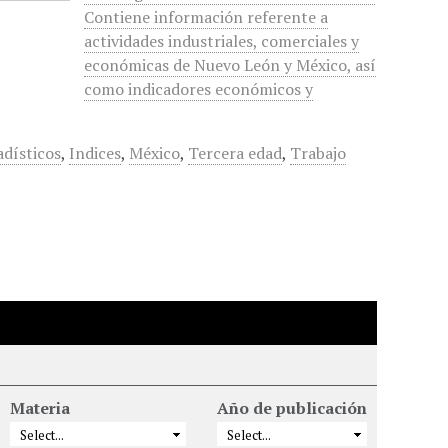
Contiene información referente a
actividades industriales, comerciales y
económicas de Nuevo León y México, así
como indicadores económicos y
adísticos
,
Indices
,
México
,
Tercera edad
,
Trabajo
Materia
Año de publicación