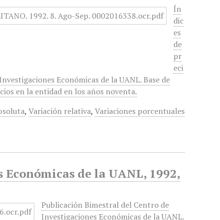
Ín
dic
es
de
pr
eci
 Investigaciones Económicas de la UANL. Base de
cios en la entidad en los años noventa.
bsoluta
,
Variación relativa
,
Variaciones porcentuales
es Económicas de la UANL, 1992,
Publicación Bimestral del Centro de
Investigaciones Económicas de la UANL.