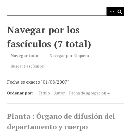
i
n
c
i
Navegar por los
p
a
fascículos (7 total)
l
Navegar todo
Navegar por Etiqueta
Buscar Fascículos
Fecha es exacto "01/08/2007"
Ordenar por:
Título
Autor
Fecha de agregación
Planta : Órgano de difusión del
departamento y cuerpo