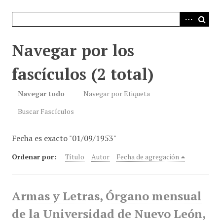
i
n
c
i
Navegar por los
p
a
fascículos (2 total)
l
Navegar todo
Navegar por Etiqueta
Buscar Fascículos
Fecha es exacto "01/09/1953"
Ordenar por:
Título
Autor
Fecha de agregación
Armas y Letras, Órgano mensual
de la Universidad de Nuevo León,