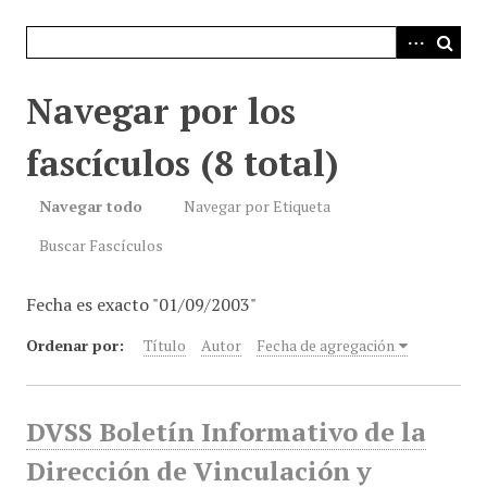
i
n
c
i
Navegar por los
p
a
fascículos (8 total)
l
Navegar todo
Navegar por Etiqueta
Buscar Fascículos
Fecha es exacto "01/09/2003"
Ordenar por:
Título
Autor
Fecha de agregación
DVSS Boletín Informativo de la
Dirección de Vinculación y