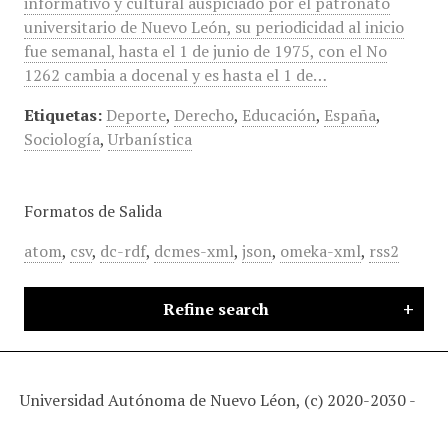
informativo y cultural auspiciado por el patronato
universitario de Nuevo León, su periodicidad al inicio
fue semanal, hasta el 1 de junio de 1975, con el No
1262 cambia a docenal y es hasta el 1 de…
Etiquetas:
Deporte
,
Derecho
,
Educación
,
España
,
Sociología
,
Urbanística
Formatos de Salida
atom
,
csv
,
dc-rdf
,
dcmes-xml
,
json
,
omeka-xml
,
rss2
Refine search
Universidad Autónoma de Nuevo Léon, (c) 2020-2030 -