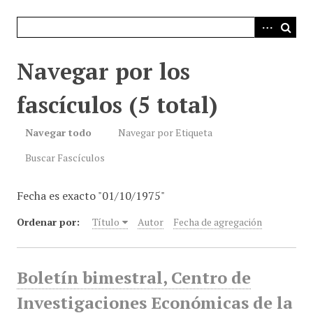
i
n
c
i
Navegar por los
p
a
fascículos (5 total)
l
Navegar todo
Navegar por Etiqueta
Buscar Fascículos
Fecha es exacto "01/10/1975"
Ordenar por:
Título
Autor
Fecha de agregación
Boletín bimestral, Centro de
Investigaciones Económicas de la