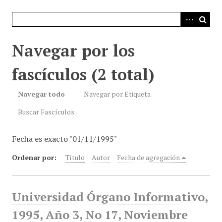
i
n
c
i
Navegar por los
p
a
fascículos (2 total)
l
Navegar todo
Navegar por Etiqueta
Buscar Fascículos
Fecha es exacto "01/11/1995"
Ordenar por:
Título
Autor
Fecha de agregación
Universidad Órgano Informativo,
1995, Año 3, No 17, Noviembre