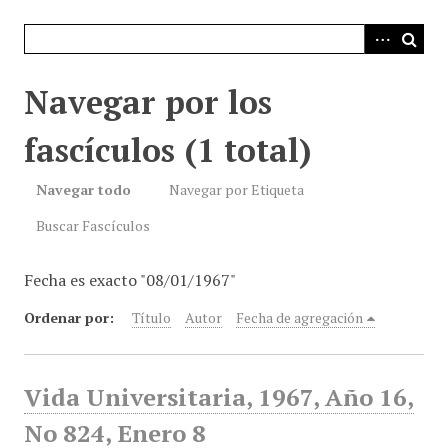
i
n
c
i
Navegar por los
p
a
fascículos (1 total)
l
Navegar todo
Navegar por Etiqueta
Buscar Fascículos
Fecha es exacto "08/01/1967"
Ordenar por:
Título
Autor
Fecha de agregación
Vida Universitaria, 1967, Año 16,
No 824, Enero 8