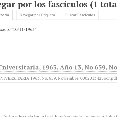
gar por los fascículos (1 tota
 todo
Navegar por Etiqueta
Buscar Fascículos
exacto "10/11/1963"
niversitaria, 1963, Año 13, No 659, N
:
Cultura
,
Escuela Industrial
,
Fray Servando
,
Ingeniería
,
John