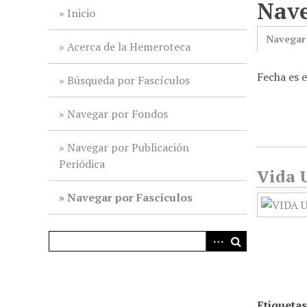
Nave
i
Inicio
n
Navegar
c
Acerca de la Hemeroteca
i
Fecha es 
p
Búsqueda por Fascículos
a
l
Navegar por Fondos
Navegar por Publicación
Periódica
Vida U
Navegar por Fascículos
Etiquetas