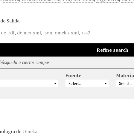
de Salida
,
dc-rdf
,
dcmes-xml
,
json
,
omeka-xml
,
rss2
Refine search
 búsqueda a ciertos campos
Fuente
Materia
nología de
Omeka
.