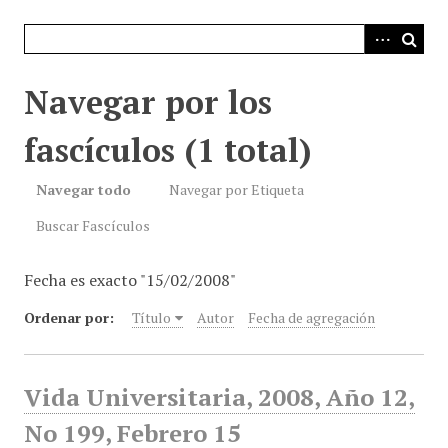
i
n
c
i
Navegar por los
p
a
fascículos (1 total)
l
Navegar todo
Navegar por Etiqueta
Buscar Fascículos
Fecha es exacto "15/02/2008"
Ordenar por:
Título
Autor
Fecha de agregación
Vida Universitaria, 2008, Año 12,
No 199, Febrero 15