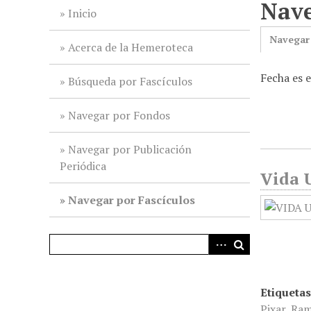
Nave
i
Inicio
n
Navegar
c
Acerca de la Hemeroteca
i
Fecha es 
p
Búsqueda por Fascículos
a
l
Navegar por Fondos
Navegar por Publicación
Periódica
Vida U
Navegar por Fascículos
Etiquetas
Pixar
,
Ram