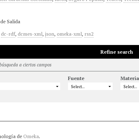
de Salida
,
dc-rdf
,
dcmes-xml
,
json
,
omeka-xml
,
rss2
Refine search
 búsqueda a ciertos campos
Fuente
Materia
nología de
Omeka
.