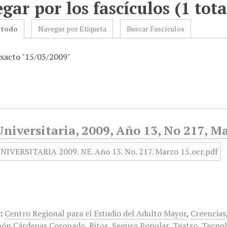
gar por los fascículos (1 tota
 todo
Navegar por Etiqueta
Buscar Fascículos
exacto "15/03/2009"
niversitaria, 2009, Año 13, No 217, M
:
Centro Regional para el Estudio del Adulto Mayor
,
Creencias
ón Cárdenas Coronado
,
Ritos
,
Seguro Popular
,
Teatro
,
Tecnol