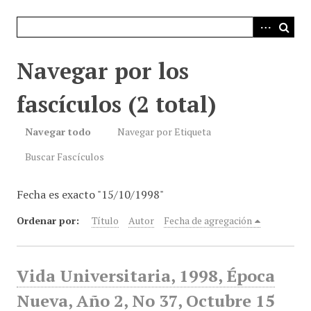
i
n
c
i
Navegar por los
p
a
fascículos (2 total)
l
Navegar todo
Navegar por Etiqueta
Buscar Fascículos
Fecha es exacto "15/10/1998"
Ordenar por:
Título
Autor
Fecha de agregación
Vida Universitaria, 1998, Época
Nueva, Año 2, No 37, Octubre 15