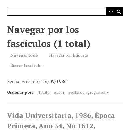
i
n
c
i
Navegar por los
p
a
fascículos (1 total)
l
Navegar todo
Navegar por Etiqueta
Buscar Fascículos
Fecha es exacto "16/09/1986"
Ordenar por:
Título
Autor
Fecha de agregación
Vida Universitaria, 1986, Época
Primera, Año 34, No 1612,