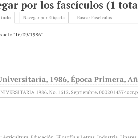
gar por los fascículos (1 tota
 todo
Navegar por Etiqueta
Buscar Fascículos
exacto "16/09/1986"
niversitaria, 1986, Época Primera, Añ
:
Agricultura
,
Educación
,
Filosofía y Letras
,
Industria
,
Linares