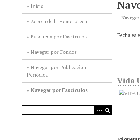
Nave
i
Inicio
n
Navegar
c
Acerca de la Hemeroteca
i
Fecha es 
p
Búsqueda por Fascículos
a
l
Navegar por Fondos
Navegar por Publicación
Periódica
Vida U
Navegar por Fascículos
Etiquetas