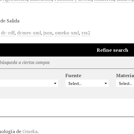
de Salida
,
dc-rdf
,
dcmes-xml
,
json
,
omeka-xml
,
rss2
Refine search
 búsqueda a ciertos campos
Fuente
Materia
nología de
Omeka
.