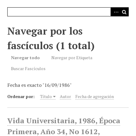
i
n
c
i
Navegar por los
p
a
fascículos (1 total)
l
Navegar todo
Navegar por Etiqueta
Buscar Fascículos
Fecha es exacto "16/09/1986"
Ordenar por:
Título
Autor
Fecha de agregación
Vida Universitaria, 1986, Época
Primera, Año 34, No 1612,