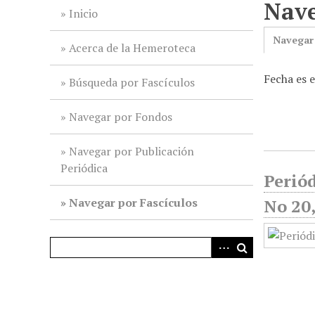
Nave
i
Inicio
n
Navegar
c
Acerca de la Hemeroteca
i
Fecha es 
p
Búsqueda por Fascículos
a
l
Navegar por Fondos
Navegar por Publicación
Periódica
Periód
Navegar por Fascículos
No 20