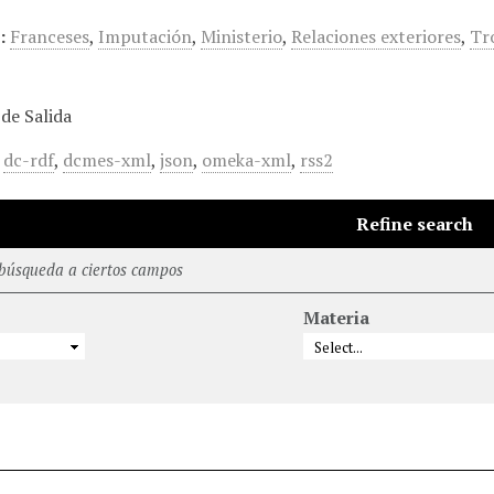
:
Franceses
,
Imputación
,
Ministerio
,
Relaciones exteriores
,
Tr
de Salida
,
dc-rdf
,
dcmes-xml
,
json
,
omeka-xml
,
rss2
Refine search
 búsqueda a ciertos campos
Materia