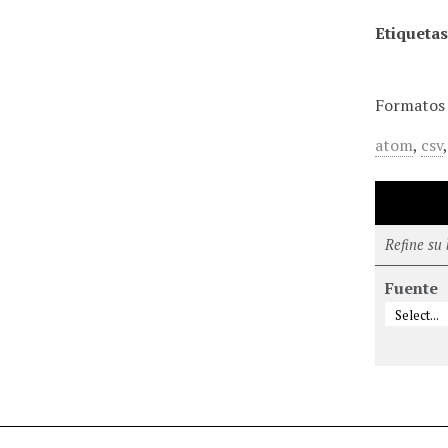
Etiquetas
Formatos 
atom
,
csv
Refine su
Fuente