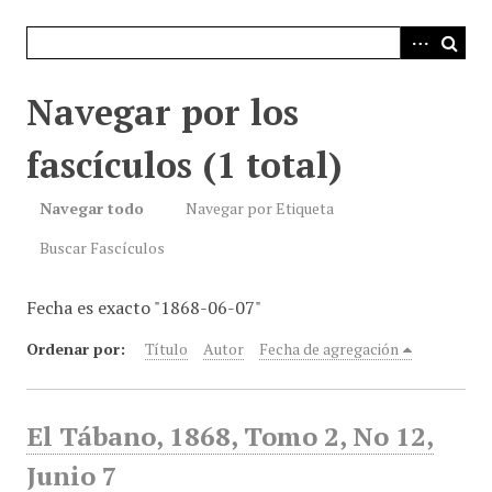
i
n
c
i
Navegar por los
p
a
fascículos (1 total)
l
Navegar todo
Navegar por Etiqueta
Buscar Fascículos
Fecha es exacto "1868-06-07"
Ordenar por:
Título
Autor
Fecha de agregación
El Tábano, 1868, Tomo 2, No 12,
Junio 7