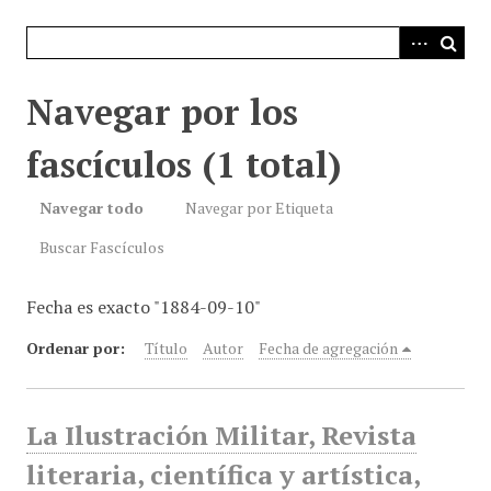
i
n
c
i
Navegar por los
p
a
fascículos (1 total)
l
Navegar todo
Navegar por Etiqueta
Buscar Fascículos
Fecha es exacto "1884-09-10"
Ordenar por:
Título
Autor
Fecha de agregación
La Ilustración Militar, Revista
literaria, científica y artística,