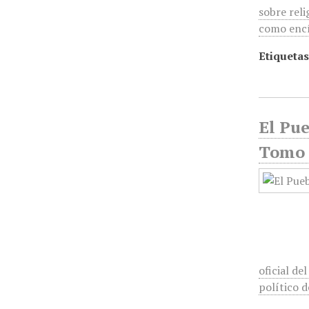
sobre reli
como encí
Etiquetas
El Pu
Tomo 
oficial d
político d