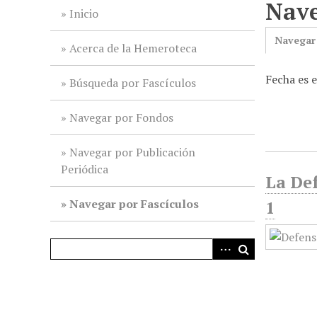
Nave
i
Inicio
n
Navegar
c
Acerca de la Hemeroteca
i
Fecha es 
p
Búsqueda por Fascículos
a
l
Navegar por Fondos
Navegar por Publicación
Periódica
La Def
Navegar por Fascículos
1