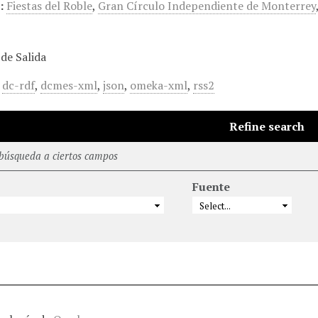
:
Fiestas del Roble
,
Gran Círculo Independiente de Monterrey
de Salida
,
dc-rdf
,
dcmes-xml
,
json
,
omeka-xml
,
rss2
Refine search
 búsqueda a ciertos campos
Fuente