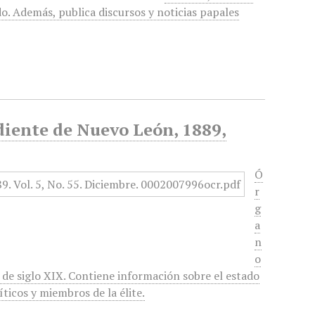
do. Además, publica discursos y noticias papales
diente de Nuevo León, 1889,
Ó
r
g
a
n
o
 de siglo XIX. Contiene información sobre el estado
ticos y miembros de la élite.