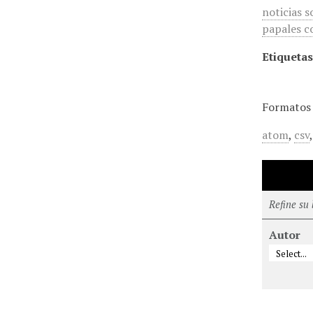
noticias s
papales c
Etiquetas
Formatos 
atom
,
csv
Refine su
Autor