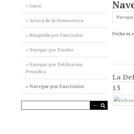
Nave
i
Inicio
n
Navegar
c
Acerca de la Hemeroteca
i
Fecha es 
p
Búsqueda por Fascículos
a
l
Navegar por Fondos
Navegar por Publicación
Periódica
La Def
Navegar por Fascículos
15