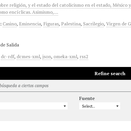
obre religión, y el estado del catolicismo en el estado, México
omo encíclicas. Asimismo,…
:
Casino
,
Eminencia
,
Figuras
,
Palestina
,
Sacrilegio
,
Virgen de 
de Salida
,
dc-rdf
,
dcmes-xml
,
json
,
omeka-xml
,
rss2
Refine search
 búsqueda a ciertos campos
Fuente