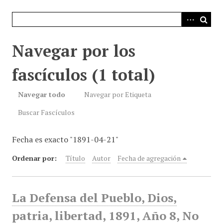
i
n
c
i
Navegar por los
p
a
fascículos (1 total)
l
Navegar todo
Navegar por Etiqueta
Buscar Fascículos
Fecha es exacto "1891-04-21"
Ordenar por:
Título
Autor
Fecha de agregación
La Defensa del Pueblo, Dios,
patria, libertad, 1891, Año 8, No