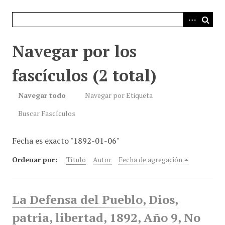
i
n
c
i
Navegar por los
p
a
fascículos (2 total)
l
Navegar todo
Navegar por Etiqueta
Buscar Fascículos
Fecha es exacto "1892-01-06"
Ordenar por:
Título
Autor
Fecha de agregación
La Defensa del Pueblo, Dios,
patria, libertad, 1892, Año 9, No