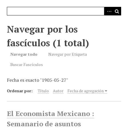
i
n
c
i
Navegar por los
p
a
fascículos (1 total)
l
Navegar todo
Navegar por Etiqueta
Buscar Fascículos
Fecha es exacto "1905-05-27"
Ordenar por:
Título
Autor
Fecha de agregación
El Economista Mexicano :
Semanario de asuntos