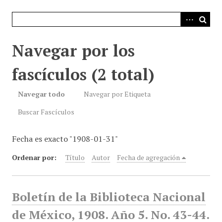
i
n
c
i
Navegar por los
p
a
fascículos (2 total)
l
Navegar todo
Navegar por Etiqueta
Buscar Fascículos
Fecha es exacto "1908-01-31"
Ordenar por:
Título
Autor
Fecha de agregación
Boletín de la Biblioteca Nacional
de México, 1908. Año 5. No. 43-44.