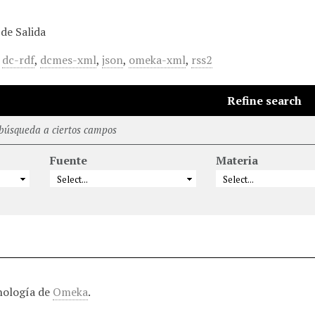
de Salida
,
dc-rdf
,
dcmes-xml
,
json
,
omeka-xml
,
rss2
Refine search
 búsqueda a ciertos campos
Fuente
Materia
nología de
Omeka
.