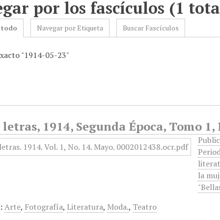
gar por los fascículos (1 tota
 todo
Navegar por Etiqueta
Buscar Fascículos
exacto "1914-05-23"
 letras, 1914, Segunda Época, Tomo 1,
Public
Period
litera
la muj
"Bella
:
Arte
,
Fotografía
,
Literatura
,
Moda.
,
Teatro