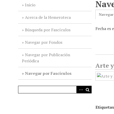
Nave
i
Inicio
n
Navegar
c
Acerca de la Hemeroteca
i
Fecha es 
p
Búsqueda por Fascículos
a
l
Navegar por Fondos
Navegar por Publicación
Periódica
Arte y
Navegar por Fascículos
Etiquetas